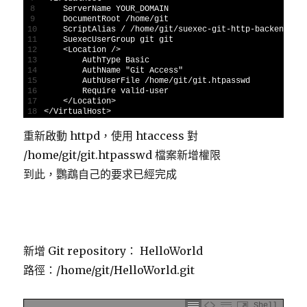
8
ServerName 
YOUR_DOMAIN
9
DocumentRoot
/
home
/
git
10
ScriptAlias
/
/
home
/
git
/
suexec
-
git
-
http
-
backend
/
11
SuexecUserGroup 
git 
git
12
<
Location
/
>
13
AuthType 
Basic
14
AuthName
"Git Access"
15
AuthUserFile
/
home
/
git
/
git
.
htpasswd
16
Require 
valid
-
user
17
<
/
Location
>
18
<
/
VirtualHost
>
重新啟動 httpd，使用 htaccess 對
/home/git/git.htpasswd 檔案新增權限
到此，鸚鵡自己的要求已經完成
新增 Git repository： HelloWorld
路徑：/home/git/HelloWorld.git
Shell