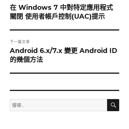
章
在 Windows 7 中對特定應用程式
上
關閉 使用者帳戶控制(UAC)提示
一
導
篇
覽
文
章:
下一篇文章
Android 6.x/7.x 變更 Android ID
下
的幾個方法
一
篇
文
章:
搜
搜
尋
尋
關
鍵