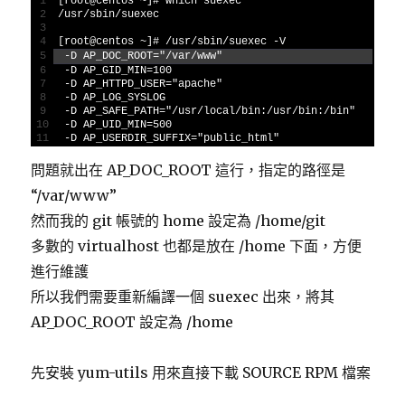
1
[
root
@
centos
~
]
# which suexec
2
/
usr
/
sbin
/
suexec
3
4
[
root
@
centos
~
]
# /usr/sbin/suexec -V
5
-
D
AP_DOC_ROOT
=
"/var/www"
6
-
D
AP_GID_MIN
=
100
7
-
D
AP_HTTPD_USER
=
"apache"
8
-
D
AP_LOG_SYSLOG
9
-
D
AP_SAFE_PATH
=
"/usr/local/bin:/usr/bin:/bin"
10
-
D
AP_UID_MIN
=
500
11
-
D
AP_USERDIR_SUFFIX
=
"public_html"
問題就出在 AP_DOC_ROOT 這行，指定的路徑是
“/var/www”
然而我的 git 帳號的 home 設定為 /home/git
多數的 virtualhost 也都是放在 /home 下面，方便
進行維護
所以我們需要重新編譯一個 suexec 出來，將其
AP_DOC_ROOT 設定為 /home
先安裝 yum-utils 用來直接下載 SOURCE RPM 檔案