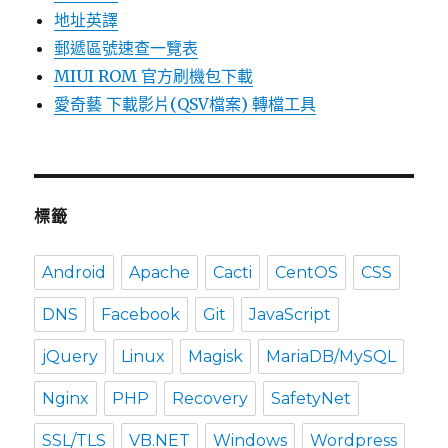
地址英譯
郵遞區號速查一覽表
MIUI ROM 官方刷機包下載
愛奇藝 下載影片(QSV檔案) 轉檔工具
標籤
Android
Apache
Cacti
CentOS
CSS
DNS
Facebook
Git
JavaScript
jQuery
Linux
Magisk
MariaDB/MySQL
Nginx
PHP
Recovery
SafetyNet
SSL/TLS
VB.NET
Windows
Wordpress