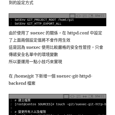
到的設定方式
Shell
1
SetEnv 
GIT_PROJECT_ROOT
/
homt
/
git
2
SetEnv 
GIT_HTTP_EXPORT_ALL
由於使用了 suexec 的關係，在 httpd.conf 中設定
了上面兩個設定值將不會作用生效
這是因為 suexec 使用比較嚴格的安全性管控，只會
傳遞安全名單中的環境變數
所以要運用一點小技巧來實現
在 /home/git 下新增一個 suexec-git-httpd-
backend 檔案
Shell
1
# 建立檔案
2
[
root
@
centos 
SOURCES
]
# touch ~git/suexec-git-http-backe
3
4
# 變更所有人以及權限