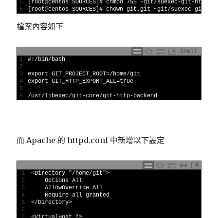
5
[
root
@
centos 
SOURCES
]
# chmod 755 ~git/suexec-git-http-b
6
[
root
@
centos 
SOURCES
]
# chown git.git ~git/suexec-git-ht
檔案內容如下
Shell
1
#!/bin/bash
2
3
export 
GIT_PROJECT_ROOT
=
/
home
/
git
4
export 
GIT_HTTP_EXPORT_ALL
=
true
5
6
/
usr
/
libexec
/
git
-
core
/
git
-
http
-
backend
而 Apache 的 httpd.conf 中新增以下設定
1
<
Directory
"/home/git"
>
2
Options 
All
3
AllowOverride 
All
4
Require 
all 
granted
5
<
/
Directory
>
6
7
<
VirtualHost *
>