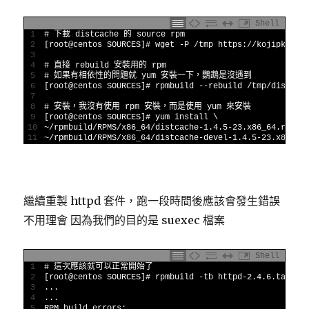
Shell
1
# 下載 distcache 的 source rpm
2
[
root
@
centos 
SOURCES
]
# wget -P /tmp https://kojipkgs.f
3
4
# 直接 rebuild 安裝用的 rpm
5
# 如果有相依性的問題就 yum 安裝一下，鸚鵡是沒遇到
6
[
root
@
centos 
SOURCES
]
# rpmbuild --rebuild /tmp/distcac
7
8
# 安裝，我沒有使用 rpm 安裝，而是使用 yum 來安裝
9
[
root
@
centos 
SOURCES
]
# yum install \
10
~
/
rpmbuild
/
RPMS
/
x86_64
/
distcache
-
1.4.5
-
23.x86_64.rpm
\
11
~
/
rpmbuild
/
RPMS
/
x86_64
/
distcache
-
devel
-
1.4.5
-
23.x86_64
繼續重製 httpd 套件，跑一段時間後應該會發生錯誤
不用理會 因為我們的目的是 suexec 檔案
Shell
1
# 這次應該就可以正常開始了
2
[
root
@
centos 
SOURCES
]
# rpmbuild -tb httpd-2.4.6.tar.bz
3
.
.
.
4
.
.
.
5
RPM 
build 
errors
: