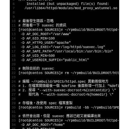
6
Installed
(
but 
unpackaged
)
file
(
s
)
found
:
7
/
usr
/
lib64
/
httpd
/
modules
/
mod_proxy_wstunnel
.so
8
9
10
# 最後發生錯誤，忽略
11
# 然後看一下 suexec 的資訊
12
[
root
@
centos 
SOURCES
]
# ~/rpmbuild/BUILDROOT/httpd-2.4.
13
-
D
AP_DOC_ROOT
=
"/var/www"
14
-
D
AP_GID_MIN
=
100
15
-
D
AP_HTTPD_USER
=
"apache"
16
-
D
AP_LOG_EXEC
=
"/var/log/httpd/suexec.log"
17
-
D
AP_SAFE_PATH
=
"/usr/local/bin:/usr/bin:/bin"
18
-
D
AP_UID_MIN
=
500
19
-
D
AP_USERDIR_SUFFIX
=
"public_html"
20
21
# 刪除目前的 suexec
22
[
root
@
centos 
SOURCES
]
# rm ~/rpmbuild/BUILDROOT/httpd-2
23
24
# 編輯 ~/rpmbuild/SPECS/httpd.spec 異動兩個地方
25
# 1. 在檔案開頭最後一個 %define 後面新增一行加上 "%define hom
26
# 2. 搜尋 "--with-suexec-docroot=%{contentdir} \"
27
#    取代為 "--with-suexec-docroot=%{homedir} \"
28
29
# 存檔後，改使用 spec 檔案重製
30
[
root
@
centos 
SOURCES
]
# rpmbuild -bb ~/rpmbuild/SPECS/h
31
32
# 依然會出錯，但是 suexec 應該已經又被編譯出來
33
[
root
@
centos 
SOURCES
]
# ~/rpmbuild/BUILDROOT/httpd-2.4.
34
-
D
AP_DOC_ROOT
=
"/home"