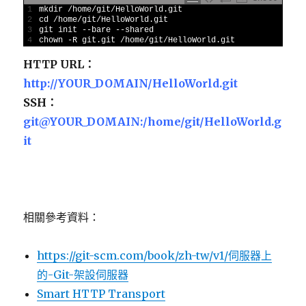
1
mkdir
/
home
/
git
/
HelloWorld
.git
2
cd
/
home
/
git
/
HelloWorld
.git
3
git 
init
--
bare
--
shared
4
chown
-
R
git
.git
/
home
/
git
/
HelloWorld
.git
HTTP URL：
http://YOUR_DOMAIN/HelloWorld.git
SSH：
git@YOUR_DOMAIN:/home/git/HelloWorld.g
it
相關參考資料：
https://git-scm.com/book/zh-tw/v1/伺服器上
的-Git-架設伺服器
Smart HTTP Transport