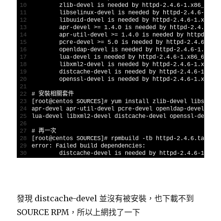
10
zlib
-
devel 
is
needed 
by 
httpd
-
2.4.6
-
1.x86_64
11
libselinux
-
devel 
is
needed 
by 
httpd
-
2.4.6
-
1.x8
12
libuuid
-
devel 
is
needed 
by 
httpd
-
2.4.6
-
1.x86_6
13
apr
-
devel
>=
1.4.0
is
needed 
by 
httpd
-
2.4.6
-
1.
14
apr
-
util
-
devel
>=
1.4.0
is
needed 
by 
httpd
-
2.4
15
pcre
-
devel
>=
5.0
is
needed 
by 
httpd
-
2.4.6
-
1.x
16
openldap
-
devel 
is
needed 
by 
httpd
-
2.4.6
-
1.x86_
17
lua
-
devel 
is
needed 
by 
httpd
-
2.4.6
-
1.x86_64
18
libxml2
-
devel 
is
needed 
by 
httpd
-
2.4.6
-
1.x86_6
19
distcache
-
devel 
is
needed 
by 
httpd
-
2.4.6
-
1.x86
20
openssl
-
devel 
is
needed 
by 
httpd
-
2.4.6
-
1.x86_6
21
22
# 安裝相關套件
23
[
root
@
centos 
SOURCES
]
# yum install zlib-devel libselin
24
apr
-
devel 
apr
-
util
-
devel 
pcre
-
devel 
openldap
-
devel
\
25
lua
-
devel 
libxml2
-
devel 
distcache
-
devel 
openssl
-
devel
26
27
# 再一次
28
[
root
@
centos 
SOURCES
]
# rpmbuild -tb httpd-2.4.6.tar.bz
29
error
:
Failed 
build 
dependencies
:
30
distcache
-
devel 
is
needed 
by 
httpd
-
2.4.6
-
1.x86
發現 distcache-devel 並沒有被安裝，也下載不到
SOURCE RPM，所以上網找了一下