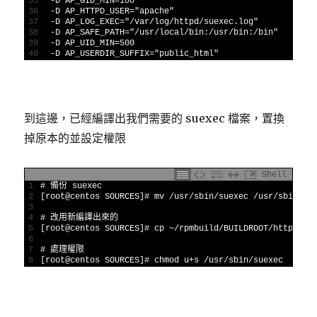
35
-
D
AP_GID_MIN
=
100
36
-
D
AP_HTTPD_USER
=
"apache"
37
-
D
AP_LOG_EXEC
=
"/var/log/httpd/suexec.log"
38
-
D
AP_SAFE_PATH
=
"/usr/local/bin:/usr/bin:/bin"
39
-
D
AP_UID_MIN
=
500
40
-
D
AP_USERDIR_SUFFIX
=
"public_html"
到這邊，已經編譯出我們需要的 suexec 檔案，置換
掉原本的並設定權限
Shell
1
# 備份 suexec
2
[
root
@
centos 
SOURCES
]
# mv /usr/sbin/suexec /usr/sbin/su
3
4
# 改用新編譯出來的
5
[
root
@
centos 
SOURCES
]
# cp ~/rpmbuild/BUILDROOT/httpd-2.
6
7
# 處理權限
8
[
root
@
centos 
SOURCES
]
# chmod u+s /usr/sbin/suexec