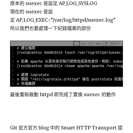
原本的 suexec 是設定 AP_LOG_SYSLOG
現在的 suexec 是設
定 AP_LOG_EXEC=”/var/log/httpd/suexec.log”
所以我們也要處理一下紀錄檔案的部份
Shell
1
# 建立檔案
2
[
root
@
centos 
SOURCES
]
# touch /var/log/httpd/suexec.log
3
4
# 如果 apache 以其他身份執行就修改成其他身份，例如: nobody
5
[
root
@
centos 
SOURCES
]
# chown apache:apache /var/log/htt
6
7
# 處理 logrotate
8
# 開啟 "/etc/logrotate.d/httpd" 後在 postrotate 前面新增一
9
# 存檔離開
最後重新啟動 httpd 即完成了置換 suexec 的動作
Git 官方官方 blog 中的 Smart HTTP Transport 提