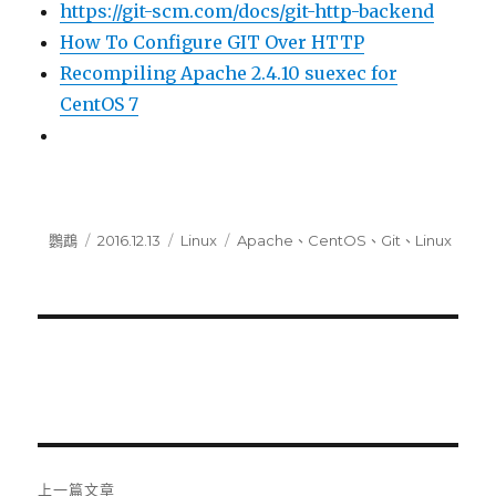
https://git-scm.com/docs/git-http-backend
How To Configure GIT Over HTTP
Recompiling Apache 2.4.10 suexec for
CentOS 7
作
鸚鵡
發
2016.12.13
分
Linux
標
Apache
、
CentOS
、
Git
、
Linux
者
佈
類
籤
日
期:
文
上一篇文章