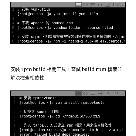
Shell
1
# 安裝 yum-utils
2
[
root
@
centos
~
]
# yum install yum-utils
3
4
# 下載 Apache 的 source rpm
5
[
root
@
centos
~
]
# yumdownloader --source httpd
6
7
# 安裝 srpm ，相關檔案會被安裝到操作時使用者帳號的 ~/rpmbuild
8
[
root
@
centos
~
]
# rpm -i httpd-2.4.6-40.el7.centos.4.src
安裝 rpm build 相關工具，嘗試 build rpm 檔案並
解決檢查相依性
Shell
1
# 安裝 rpmdevtools
2
[
root
@
centos
~
]
# yum install rpmdevtools
3
4
# 切換到 source 目錄
5
[
root
@
centos
~
]
# cd ~/rpmbuild/SOURCES
6
7
# 先以 tarball 方式建立 rpm 檔案，用來檢查相依性
8
[
root
@
centos 
SOURCES
]
# rpmbuild -tb httpd-2.4.6.tar.bz
9
error
:
Failed 
build 
dependencies
: