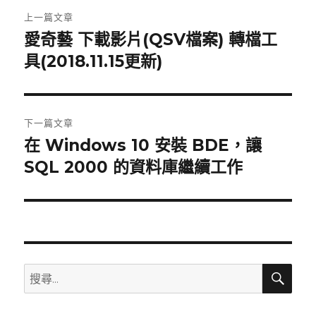
文
上一篇文章
章
愛奇藝 下載影片(QSV檔案) 轉檔工
上
具(2018.11.15更新)
一
導
篇
覽
文
章:
下一篇文章
在 Windows 10 安裝 BDE，讓
下
SQL 2000 的資料庫繼續工作
一
篇
文
章:
搜
搜
尋
尋
關