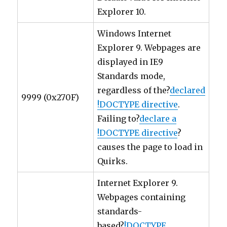
Explorer 10.
Windows Internet
Explorer 9. Webpages are
displayed in IE9
Standards mode,
regardless of the?
declared
9999 (0x270F)
!DOCTYPE directive
.
Failing to?
declare a
!DOCTYPE directive
?
causes the page to load in
Quirks.
Internet Explorer 9.
Webpages containing
standards-
based?
!DOCTYPE