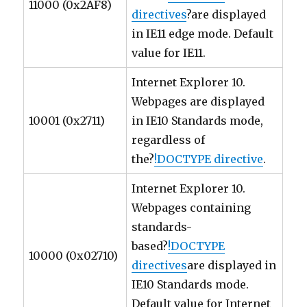
11000 (0x2AF8)
directives
?are displayed
in IE11 edge mode. Default
value for IE11.
Internet Explorer 10.
Webpages are displayed
10001 (0x2711)
in IE10 Standards mode,
regardless of
the?
!DOCTYPE directive
.
Internet Explorer 10.
Webpages containing
standards-
based?
!DOCTYPE
10000 (0x02710)
directives
are displayed in
IE10 Standards mode.
Default value for Internet