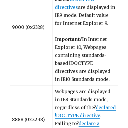
directives
are displayed in
IE9 mode. Default value
for Internet Explorer 9.
9000 (0x2328)
Important
?In Internet
Explorer 10, Webpages
containing standards-
based !DOCTYPE
directives are displayed
in IE10 Standards mode.
Webpages are displayed
in IE8 Standards mode,
regardless of the?
declared
!DOCTYPE directive
.
8888 (0x22B8)
Failing to?
declare a