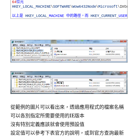
4
64
位元
5
HKEY_LOCAL_MACHINE
\
SOFTWARE
\
Wow6432Node
\
Microsoft
\
Internet
6
7
以上是
HKEY_LOCAL
_
MACHINE
中的路徑，而
HKEY_CURRENT
_
USER
中的
從範例的圖片可以看出來，透過應用程式的檔案名稱
可以各別指定所需要使用的IE版本
沒有特別定義應該就會使用預設值
設定值可以參考下表官方的說明，或到官方查詢最新