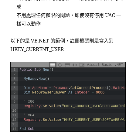
成
不用處理任何權限的問題，即使沒有停用 UAC 一
樣可以動作
以下的是 VB.NET 的範例，註冊機碼則是寫入到
HKEY_CURRENT_USER
Visual Basic .NET
1
Public
Sub
New
(
)
2
3
MyBase
.
New
(
)
4
5
Dim
AppName
=
Process
.
GetCurrentProcess
(
)
.
MainModule
6
Dim
WebBrowserEmuVer 
As
Integer
=
9000
7
8
' x86
9
Registry
.
SetValue
(
"HKEY_CURRENT_USER\SOFTWARE\Micros
10
11
' x64
12
Registry
.
SetValue
(
"HKEY_CURRENT_USER\SOFTWARE\Wow643
13
14
End
Sub