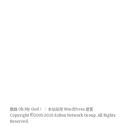
鸚鵡 Oh My God！
本站採用 WordPress 建置
Copyright ©2001-2026 EzBox Network Group. All Rights
Reserved.