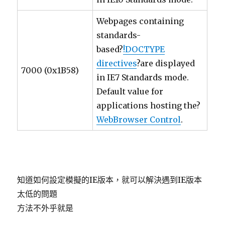
Webpages containing
standards-
based?
!DOCTYPE
directives
?are displayed
7000 (0x1B58)
in IE7 Standards mode.
Default value for
applications hosting the?
WebBrowser Control
.
知道如何設定模擬的IE版本，就可以解決遇到IE版本
太低的問題
方法不外乎就是