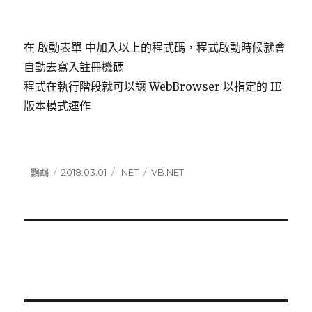
在 啟動表單 中加入以上的程式碼，程式啟動時候就會
自動去寫入註冊機碼
程式在執行階段就可以讓 WebBrowser 以指定的 IE
版本模式運作
作
鸚鵡
發
2018.03.01
分
.NET
標
VB.NET
者
佈
類
籤
日
期: