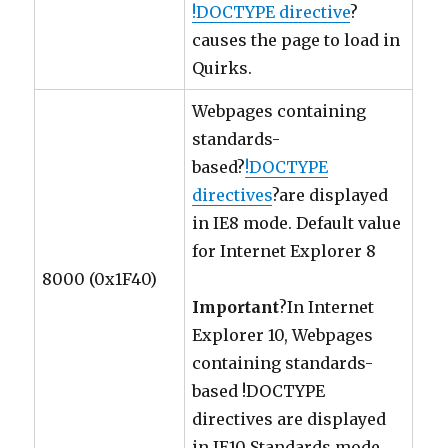
!DOCTYPE directive
?
causes the page to load in
Quirks.
Webpages containing
standards-
based?
!DOCTYPE
directives
?are displayed
in IE8 mode. Default value
for Internet Explorer 8
8000 (0x1F40)
Important
?In Internet
Explorer 10, Webpages
containing standards-
based !DOCTYPE
directives are displayed
in IE10 Standards mode.