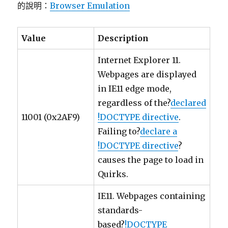
的說明：
Browser Emulation
Value
Description
Internet Explorer 11.
Webpages are displayed
in IE11 edge mode,
regardless of the?
declared
11001 (0x2AF9)
!DOCTYPE directive
.
Failing to?
declare a
!DOCTYPE directive
?
causes the page to load in
Quirks.
IE11. Webpages containing
standards-
based?
!DOCTYPE