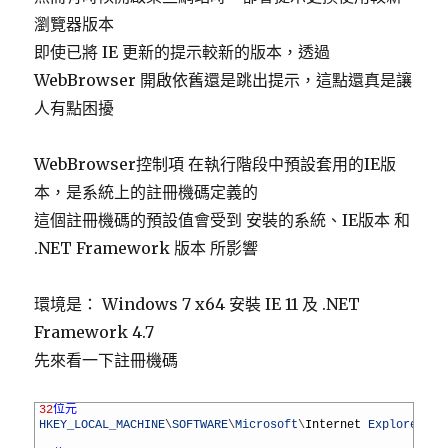
瀏覽器版本
即使已將 IE 更新的提示較新的版本，透過
WebBrowser 開啟依舊還是跳出提示，這點還真是讓
人有點困擾
WebBrowser控制項 在執行階段中預設套用的IE版
本，是系統上的註冊機碼定義的
這個註冊機碼的預設值會受到 安裝的系統、IE版本 和
.NET Framework 版本 所影響
環境是： Windows 7 x64 安裝 IE 11 及 .NET
Framework 4.7
先來看一下註冊機碼
1
32
位元
2
HKEY_LOCAL_MACHINE
\
SOFTWARE
\
Microsoft
\
Internet 
Explorer
\
MA
3