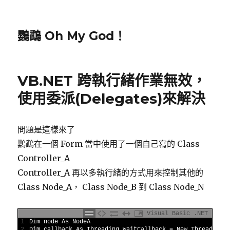
鸚鵡 Oh My God！
VB.NET 跨執行緒作業無效，
使用委派(Delegates)來解決
問題是這樣來了
鸚鵡在一個 Form 當中使用了一個自己寫的 Class
Controller_A
Controller_A 再以多執行緒的方式用來控制其他的
Class Node_A， Class Node_B 到 Class Node_N
Visual Basic .NET
1
Dim
node 
As
NodeA
2
Dim
callback 
As
Threading
.
WaitCallback
=
New
Threading
.