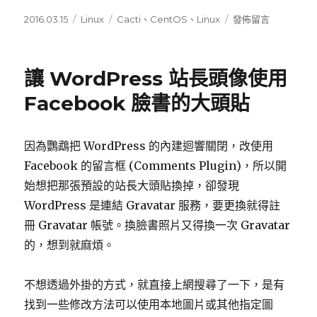
發
2016.03.15
分
Linux
標
Cacti
、
CentOS
、
Linux
在
發佈留言
佈
類
籤
〈解
日
決
期:
CentOS
讓 WordPress 站長頭像使用
7
無
Facebook 臉書的大頭貼
法
偵
測
因為鸚鵡把 WordPress 的內建迴響關閉，改使用
Asus
Facebook 的留言框 (Comments Plugin)，所以開
B85M-
G
始想把那張預設的站長大頭貼換掉，卻發現
的
WordPress 是連結 Gravatar 服務，要更換就得註
風
冊 Gravatar 帳號。換臉書照片又得換一次 Gravatar
扇
轉
的，想到就麻煩。
速〉
不想透過外掛的方式，就直接上網搜尋了一下，是有
找到一些修改方法可以使用本地圖片或其他指定圖