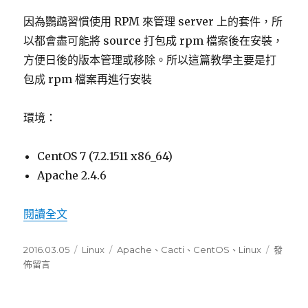
功
因為鸚鵡習慣使用 RPM 來管理 server 上的套件，所
能〉
以都會盡可能將 source 打包成 rpm 檔案後在安裝，
方便日後的版本管理或移除。所以這篇教學主要是打
包成 rpm 檔案再進行安裝
環境：
CentOS 7 (7.2.1511 x86_64)
Apache 2.4.6
閱讀全文
〈在 CentOS 7 下安裝 Apache 2.4 的 mod_wat
發
2016.03.05
分
Linux
標
Apache
、
Cacti
、
CentOS
、
Linux
在
發
佈
佈留言
類
籤
〈在
日
CentO
期:
7
下