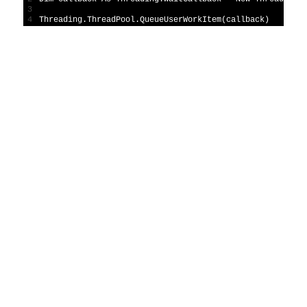
3
4
Threading
.
ThreadPool
.
QueueUserWorkItem
(
callback
)