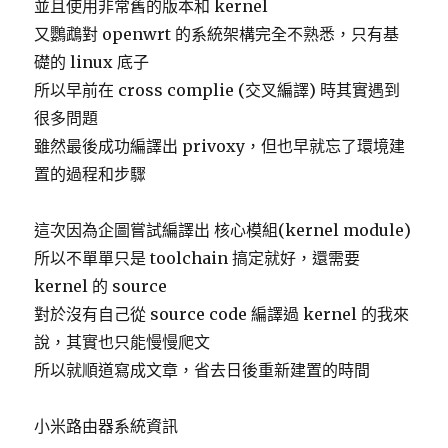
並且使用非常舊的版本和 kernel
派
又鸚鵡對 openwrt 的系統架構完全不熟悉，只有基
(Delegates)
來
礎的 linux 底子
解
所以早前在 cross complie (交叉編譯) 時其實遇到
決〉
很多問題
雖然最後成功編譯出 privoxy，但也早就忘了環境建
置的過程和步驟
這次因為企圖嘗試編譯出 核心模組(kernel module)
所以不單單只是 toolchain 搞定就好，還需要
kernel 的 source
對於沒有自己從 source code 編譯過 kernel 的我來
說，其實也只能慢慢爬文
所以就順道寫成文章，省去日後重新建置的時間
小米路由器系統資訊