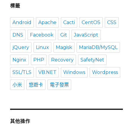
標籤
Android
Apache
Cacti
CentOS
CSS
DNS
Facebook
Git
JavaScript
jQuery
Linux
Magisk
MariaDB/MySQL
Nginx
PHP
Recovery
SafetyNet
SSL/TLS
VB.NET
Windows
Wordpress
小米
悠遊卡
電子發票
其他操作