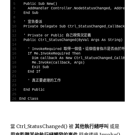
5
Public
Sub
New
(
)
6
AddHandler
Controller
.
NodeStatusChanged
,
AddressOf
7
End
Sub
8
9
' 宣告委派
10
Private
Delegate
Sub
Ctrl_StatusChanged_CallBack
(
ByV
11
12
' Private or Public 自己視情況定義
13
Public
Ctrl_StatusChanged
(
ByVal
Args 
As
String
)
14
15
' InvokeRequired 取得一個值。這個值會指示是否由於呼
16
If 
Me
.
InvokeRequired 
Then
17
Dim
callback 
As
New
Ctrl_StatusChanged_CallBack
(
18
Me
.
Invoke
(
callback
,
Args
)
19
Exit
Sub
20
End
If
21
22
' 真正要處理的工作
23
24
End
Public
25
26
End
Class
當 Ctrl_StatusChanged() 被
其他執行緒呼叫
或是
用來監聽其他執行緒觸發的事件
時會透過 Invoke()