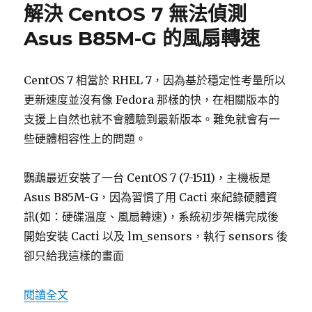
解決 CentOS 7 無法偵測
由
器
Asus B85M-G 的風扇轉速
交
叉
編
CentOS 7 相當於 RHEL 7，因為基於穩定性考量所以
譯
更新速度並沒有像 Fedora 那樣的快，在相關版本的
(Cross
complie)
支援上自然也就不會體驗到最新版本。難免就會有一
環
些硬體相容性上的問題。
境
建
置〉
鸚鵡最近安裝了一台 CentOS 7 (7-1511)，主機板是
Asus B85M-G，因為習慣了用 Cacti 來紀錄硬體資
訊(如：硬碟溫度、風扇轉速)，系統初步架構完成後
開始安裝 Cacti 以及 lm_sensors，執行 sensors 後
卻只給我這樣的畫面
閱讀全文
〈解決 CentOS 7 無法偵測 Asus B85M-G 的