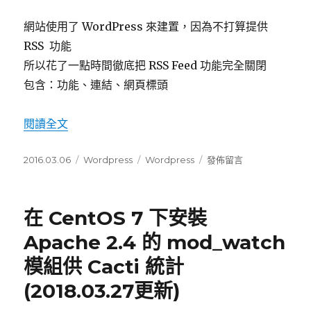
用
Facebook
網站使用了 WordPress 來建置，因為不打算提供
臉
RSS 功能
書
的
所以花了一點時間徹底把 RSS Feed 功能完全關閉
大
包含：功能、連結、網頁標頭
頭
貼〉
閱讀全文
〈徹底關閉停用 WordPress 的 RSS Feed 功能
發
2016.03.06
分
Wordpress
標
Wordpress
在
發佈留言
佈
類
籤
〈徹
日
底
期:
關
在 CentOS 7 下安裝
閉
停
Apache 2.4 的 mod_watch
用
模組供 Cacti 統計
WordPress
的
(2018.03.27更新)
RSS
Feed