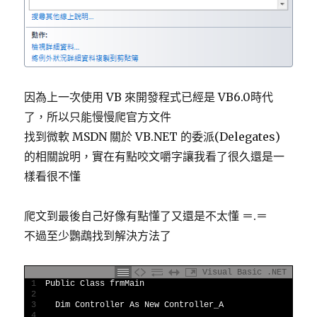
因為上一次使用 VB 來開發程式已經是 VB6.0時代
了，所以只能慢慢爬官方文件
找到微軟 MSDN 關於 VB.NET 的委派(Delegates)
的相關說明，實在有點咬文嚼字讓我看了很久還是一
樣看很不懂
爬文到最後自己好像有點懂了又還是不太懂 ＝.＝
不過至少鸚鵡找到解決方法了
Visual Basic .NET
1
Public
Class
frmMain
2
3
Dim
Controller 
As
New
Controller_A
4