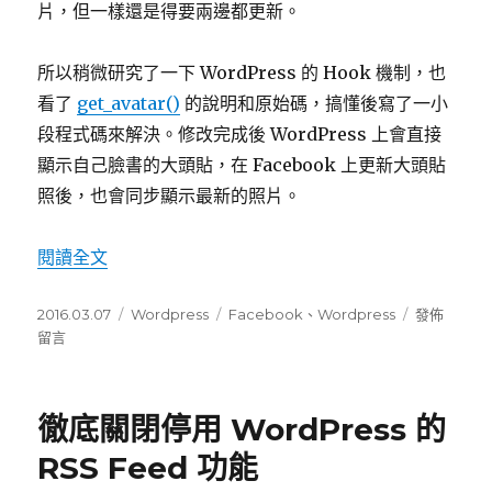
片，但一樣還是得要兩邊都更新。
所以稍微研究了一下 WordPress 的 Hook 機制，也
看了
get_avatar()
的說明和原始碼，搞懂後寫了一小
段程式碼來解決。修改完成後 WordPress 上會直接
顯示自己臉書的大頭貼，在 Facebook 上更新大頭貼
照後，也會同步顯示最新的照片。
閱讀全文
〈讓 WordPress 站長頭像使用 Facebook 
發
2016.03.07
分
Wordpress
標
Facebook
、
Wordpress
在
發佈
佈
留言
類
籤
〈讓
日
WordPres
期:
站
長
徹底關閉停用 WordPress 的
頭
像
RSS Feed 功能
使