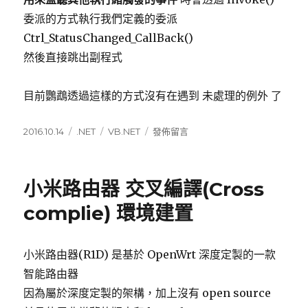
委派的方式執行我們定義的委派
Ctrl_StatusChanged_CallBack()
然後直接跳出副程式
目前鸚鵡透過這樣的方式沒有在遇到 未處理的例外 了
發
2016.10.14
分
.NET
標
VB.NET
在
發佈留言
佈
類
籤
〈VB.NET
日
跨
期:
執
小米路由器 交叉編譯(Cross
行
緒
complie) 環境建置
作
業
無
小米路由器(R1D) 是基於 OpenWrt 深度定製的一款
效，
智能路由器
使
用
因為屬於深度定製的架構，加上沒有 open source
委