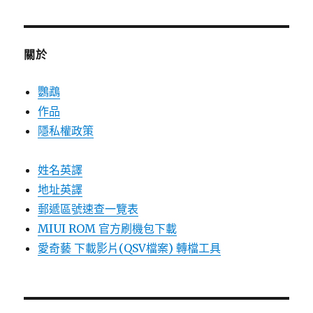
關於
鸚鵡
作品
隱私權政策
姓名英譯
地址英譯
郵遞區號速查一覽表
MIUI ROM 官方刷機包下載
愛奇藝 下載影片(QSV檔案) 轉檔工具