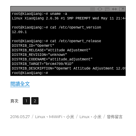
1
root
@
XiaoQiang
:
~
# uname -a
2
Linux 
XiaoQiang
2.6.36
#1 SMP PREEMPT Wed May 11 21:44:23 
3
4
root
@
XiaoQiang
:
~
# cat /etc/openwrt_version
5
12.09.1
6
7
root
@
XiaoQiang
:
~
# cat /etc/openwrt_release
8
DISTRIB_ID
=
"OpenWrt"
9
DISTRIB_RELEASE
=
"Attitude Adjustment"
10
DISTRIB_REVISION
=
"unknown"
11
DISTRIB_CODENAME
=
"attitude_adjustment"
12
DISTRIB_TARGET
=
"brcm4709/R1D"
13
DISTRIB_DESCRIPTION
=
"OpenWrt Attitude Adjustment 12.09.1"
14
root
@
XiaoQiang
:
~
#
閱讀全文
〈小米路由器 交叉編譯(Cross complie) 環境
,
頁次:
頁
1
頁
2
次
次
發
2016.05.27
分
Linux
、
MiWiFi
、
小米
標
Linux
、
小米
在
發佈留言
佈
類
籤
〈小
日
米
期:
路